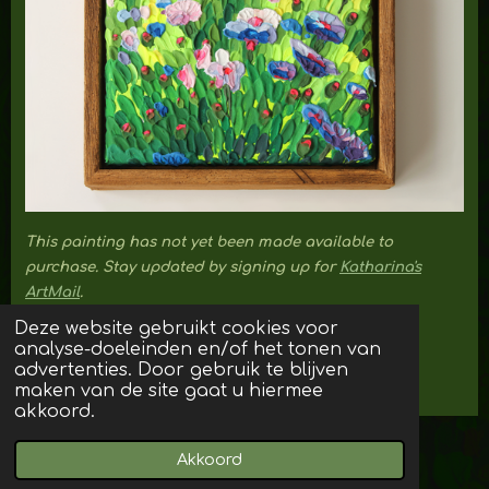
This painting has not yet been made available to
purchase. Stay updated by signing up for
Katharina's
ArtMail
.
Deze website gebruikt cookies voor
analyse-doeleinden en/of het tonen van
back to portfolio
advertenties. Door gebruik te blijven
maken van de site gaat u hiermee
akkoord.
© 2023 - 2026 Katharina
Akkoord
Powered by
JouwWeb