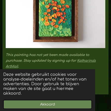
This painting has not yet been made available to
purchase. Stay updated by signing up for
Katharina's
ArtMail
.
Deze website gebruikt cookies voor
analyse-doeleinden en/of het tonen van
back to portfolio
advertenties. Door gebruik te blijven
maken van de site gaat u hiermee
akkoord.
© 2023 - 2026 Katharina
Akkoord
Powered by
JouwWeb